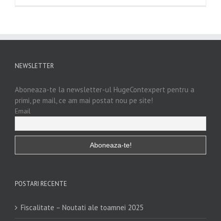
NEWSLETTER
Aboneaza-te la newsletter-ul HugeContexpert pentru a
primi, pe mail, ce am mai postat nou pe site!
Email
POSTARI RECENTE
Fiscalitate – Noutati ale toamnei 2025