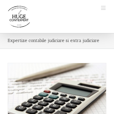
Expertize contabile judiciare si extra judiciare
Expertize contabile judiciare si extra judiciare
Servicii
Expertize contabile judiciare si extra judiciare