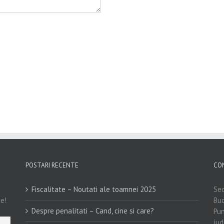
POSTARI RECENTE
CO
Fiscalitate – Noutati ale toamnei 2025
Sed
te!
Buc
Despre penalitati – Cand, cine si care?
Pun
jud