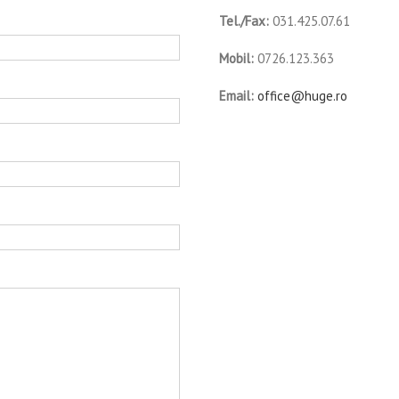
Tel./Fax:
031.425.07.61
Mobil:
0726.123.363
Email:
office@huge.ro