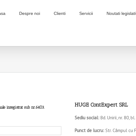
asa
Despre noi
Clienti
Servicii
Noutati legislat
HUGE ContExpert SRL
le inregistrat sub nr.6403.
Sediu social:
Bd. Unirii, nr. 80, bl
Punct de lucru:
Str. Câmpul cu Fl