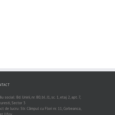
NTACT
iu social: Bd. Unirii, nr. 80, bl. J1, sc. 1, etaj 2, apt. 7,
uresti, Sector 3
ct de lucru: Str. Câmpul cu Flori nr. 11, Corbeanca,
eț Ilfov