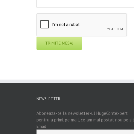
NEWSLETTER
Aboneaza-te la newsletter-ul HugeContexpert
pentru a primi, pe mail, ce am mai postat nou pe si
Email