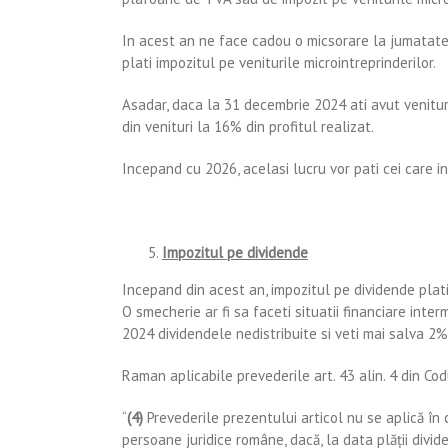
In acest an ne face cadou o micsorare la jumatate 
plati impozitul pe veniturile microintreprinderilor.
Asadar, daca la 31 decembrie 2024 ati avut venitur
din venituri la 16% din profitul realizat.
Incepand cu 2026, acelasi lucru vor pati cei care i
Impozitul pe dividende
Incepand din acest an, impozitul pe dividende plati
O smecherie ar fi sa faceti situatii financiare inter
2024 dividendele nedistribuite si veti mai salva 2%
Raman aplicabile prevederile art. 43 alin. 4 din Codu
“
(4)
Prevederile prezentului articol nu se aplică în
persoane juridice române, dacă, la data plăţii divi