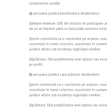
următoarele condiţii:
a)
persoana juridică beneficiară a dividendelor:
(i)deţine minimum 10% din titlurile de participare 
de un an împlinit până la data plăţii acestora inclu
(ii)este constituită ca o «societate pe acţiuni», «s
«societate în nume colectiv», «societate în coman
juridice aflate sub incidenţa legislaţiei române;
(iii)plăteşte, fără posibilitatea unei opţiuni sau exc
pe profit;
b)
persoana juridică care plăteşte dividendele:
(i)este constituită ca o «societate pe acţiuni», «so
«societate în nume colectiv», «societate în coman
juridice aflate sub incidenţa legislaţiei române;
(ii)plăteşte, fără posibilitatea unei opţiuni sau exc