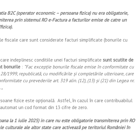
latia B2C (operator economic – persoana fizica) nu era obligatorie,
iterea prin sistemul RO e-Factura a facturilor emise de catre un
izica).
e fiscale care sunt considerate facturi simplificate (bonurile cu
care indeplinesc conditiile unei facturi simplificate
sunt scutite de
at bonurile
:
”Fac excepţie bonurile fiscale emise în conformitate cu
8/1999, republicată, cu modificările şi completările ulterioare, care
nformitate cu prevederile art. 319 alin. (12), (13) şi (21) din Legea nr.
 „
oane fizice este opțională. Astfel, în cazul în care contribuabilul
 automat un cod format din 13 cifre de zero.
(pana la 1 iulie 2025) in care nu este obligatorie transmiterea prin RO
le culturale ale altor state care activează pe teritoriul României în