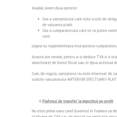
Asadar, avem doua ipoteze:
Cea a vanzatorului care este scutit de obligat
de valoarea platii.
Cea a cumparatorului care isi va putea valor
cont.
Legea nu reglementeaza insa ipoteza cumparatorul
Acesta are nevoie, pentru a-si deduce TVA si a sta
amortizare) de bonul fiscal sau, in lipsa acestuia d
Cum, de regula, vanzatorul nu este interesat de ca
solicite vanzatorului ANTERIOR EFECTUARII PLATII f
Plafonul de transfer la impozitul pe profit
Nu este prima oara cand Guvernul in foamea sa de 
plafoane de TVA sau de impozit pe veniturile microi