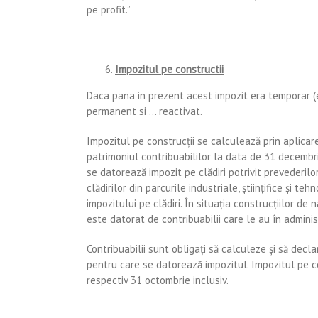
pe profit.”
Impozitul pe constructii
Daca pana in prezent acest impozit era temporar (
permanent si … reactivat.
Impozitul pe construcţii se calculează prin aplicar
patrimoniul contribuabililor la data de 31 decembri
se datorează impozit pe clădiri potrivit prevederilor
clădirilor din parcurile industriale, ştiinţifice şi te
impozitului pe clădiri. În situația construcțiilor de
este datorat de contribuabilii care le au în adminis
Contribuabilii sunt obligați să calculeze și să decl
pentru care se datorează impozitul. Impozitul pe co
respectiv 31 octombrie inclusiv.