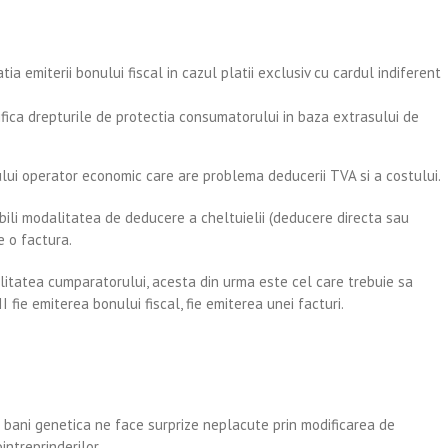
ia emiterii bonului fiscal in cazul platii exclusiv cu cardul indiferent
ifica drepturile de protectia consumatorului in baza extrasului de
ui operator economic care are problema deducerii TVA si a costului.
bili modalitatea de deducere a cheltuielii (deducere directa sau
e o factura.
litatea cumparatorului, acesta din urma este cel care trebuie sa
ie emiterea bonului fiscal, fie emiterea unei facturi.
bani genetica ne face surprize neplacute prin modificarea de
ntreprinderilor.