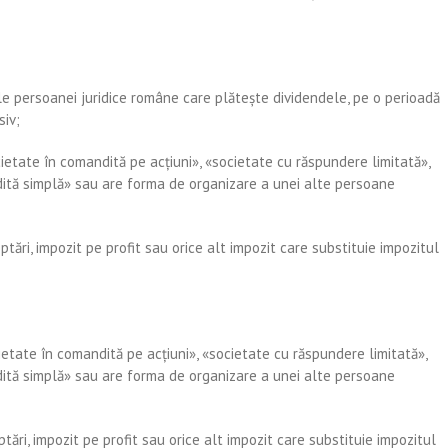
ale persoanei juridice române care plăteşte dividendele, pe o perioadă
siv;
ocietate în comandită pe acţiuni», «societate cu răspundere limitată»,
dită simplă» sau are forma de organizare a unei alte persoane
eptări, impozit pe profit sau orice alt impozit care substituie impozitul
cietate în comandită pe acţiuni», «societate cu răspundere limitată»,
dită simplă» sau are forma de organizare a unei alte persoane
eptări, impozit pe profit sau orice alt impozit care substituie impozitul