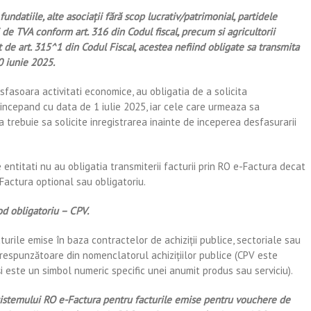
 fundatiile, alte asociaţii fără scop lucrativ/patrimonial, partidele
i de TVA conform art. 316 din Codul fiscal, precum si agricultorii
 de art. 315^1 din Codul Fiscal, acestea nefiind obligate sa transmita
0 iunie 2025.
sfasoara activitati economice, au obligatia de a solicita
 incepand cu data de 1 iulie 2025, iar cele care urmeaza sa
trebuie sa solicite inregistrarea inainte de inceperea desfasurarii
 entitati nu au obligatia transmiterii facturii prin RO e-Factura decat
-Factura optional sau obligatoriu.
cod obligatoriu – CPV.
cturile emise în baza contractelor de achiziții publice, sectoriale sau
orespunzătoare din nomenclatorul achizițiilor publice (CPV este
este un simbol numeric specific unei anumit produs sau serviciu).
a sistemului RO e-Factura pentru facturile emise pentru vouchere de