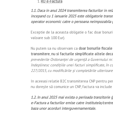
RO e-Factura
1.1. Daca in anul 2024 transmiterea facturilor in re
incepand cu 1 ianuarie 2025 este obligatorie transm
operator economic catre o persoana neimpozabila (f
Exceptie de la aceasta obligatie o fac doar bonuril
valoare sub 100 Eur).
Nu putem sa nu observam ca
doar bonurile fiscale
transmitere
,
nu si facturile simplificate altele dec
prevederile Ordonanţei de urgenţă a Guvernului nr. 2
îndeplinesc condiţiile unei facturi simplificate, în co
227/2015, cu modificările şi completările ulterioare.
In aceeasi relatie B2C transmiterea CNP pentru pers
nu dorește să comunice un CNP, factura va include
1.2. In anul 2025 mai exista o perioada tranzitorie 
e-Factura a facturilor emise catre institutele/centre
baza unor acorduri interguvernamentale.