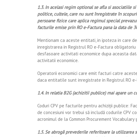
1.3. In acelasi regim optional se afla si asociatiile si
politice, cultele, care nu sunt înregistrate în scopur
persoane fizice care aplica regimul special prevazut
facturile emise prin RO e-Factura pana la data de 3
Mentionam ca aceste entitati, in ipoteza in care de
inregistrarea in Registrul RO e-Factura obligatoriu
desfasoare activitati economice dupa aceasta data 
activitatii economice.
Operatorii economici care emit facturi catre aceste
daca entitatile sunt inregistrate in Registrul RO e
1.4. In relatia B2G (achizitii publice) mai apare un 
Coduri CPV pe facturile pentru achiziții publice: Fa
de concesiuni vor trebui să includă codurile CPV c
acronimul de la Common Procurement Vocabulary și 
1.5. Se abrogă prevederile referitoare la utilizare