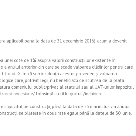
era aplicabil pana la data de 31 decembrie 2016), acum a devenit
ea unei cote de 1
%
asupra valorii construcţiilor existente în
e a anului anterior, din care se scade valoarea clădirilor pentru care
 titlului IX. Intră sub incidenţa acestor prevederi şi valoarea
hnologice care, potrivit legii, nu beneficiază de scutirea de la plata
 natura domeniului public/privat al statului sau al UAT-urilor impozitul
trare/concesiune/ folosință cu titlu gratuit/închiriere.
are impozitul pe construcții, până la data de 25 mai inclusiv a anului
nstrucții se plătește în două rate egale până la datele de 30 iunie,