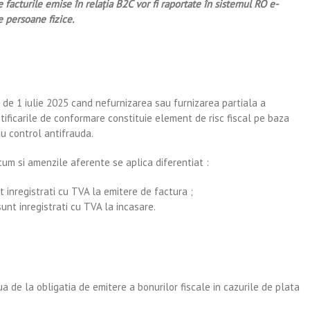
e facturile emise în relația B2C vor fi raportate în sistemul RO e-
e persoane fizice.
de 1 iulie 2025 cand nefurnizarea sau furnizarea partiala a
otificarile de conformare constituie element de risc fiscal pe baza
au control antifrauda.
um si amenzile aferente se aplica diferentiat :
 inregistrati cu TVA la emitere de factura ;
nt inregistrati cu TVA la incasare.
 de la obligatia de emitere a bonurilor fiscale in cazurile de plata